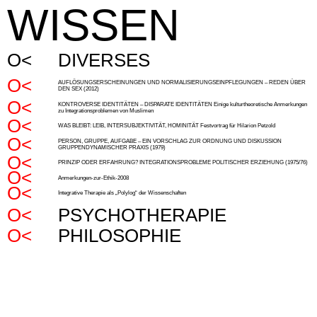
WISSEN
DIVERSES
AUFLÖSUNGSERSCHEINUNGEN UND NORMALISIERUNGSEINPFLEGUNGEN – REDEN ÜBER
DEN SEX (2012)
KONTROVERSE IDENTITÄTEN – DISPARATE IDENTITÄTEN Einige kulturtheoretische Anmerkungen
zu Integrationsproblemen von Muslimen
WAS BLEIBT: LEIB, INTERSUBJEKTIVITÄT, HOMINITÄT Festvortrag für Hilarion Petzold
PERSON, GRUPPE, AUFGABE – EIN VORSCHLAG ZUR ORDNUNG UND DISKUSSION
GRUPPENDYNAMISCHER PRAXIS (1979)
PRINZIP ODER ERFAHRUNG? INTEGRATIONSPROBLEME POLITISCHER ERZIEHUNG (1975/76)
Anmerkungen-zur-Ethik-2008
Integrative Therapie als „Polylog“ der Wissenschaften
PSYCHOTHERAPIE
PHILOSOPHIE